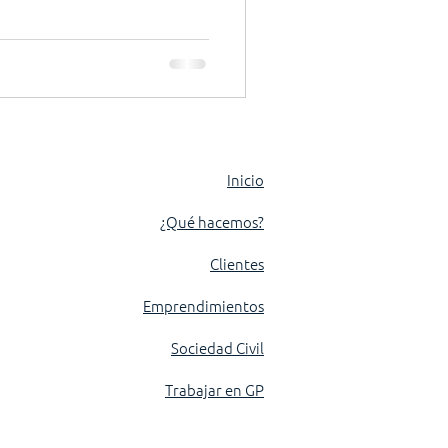
e la electricidad. Desde el Sur
estos espacios: comisiones de
lante con método. De una u
futuro. ¿Pertrechados o a la
Inicio
¿Qué hacemos?
Clientes
Emprendimientos
Sociedad Civil
Trabajar en GP