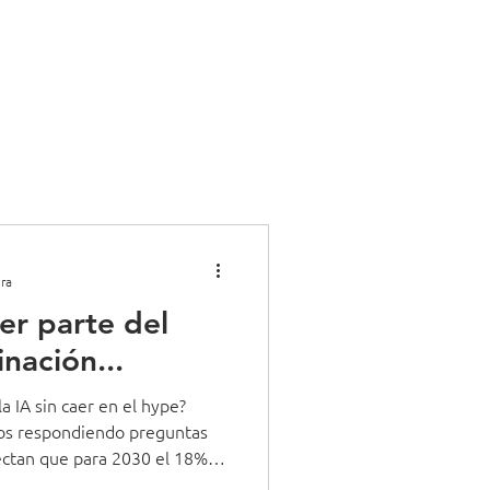
g
Más
ra
er parte del
inación...
a IA sin caer en el hype?
tos respondiendo preguntas
ectan que para 2030 el 18%
istidas por IA (hoy 2%), y para