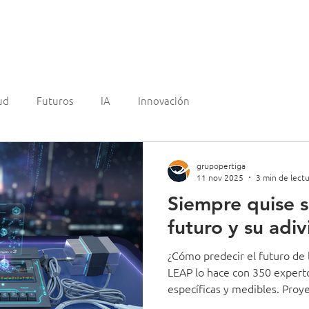
mos?
Experiencia
Clientes
¿Quienes somos?
Blo
ud
Futuros
IA
Innovación
grupopertiga
11 nov 2025
3 min de lectu
Siempre quise s
futuro y su adiv
¿Cómo predecir el futuro de l
LEAP lo hace con 350 exper
específicas y medibles. Proy
de horas laborales estarán as