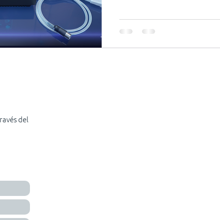
2040 su impacto igualará al d
global necesitamos replicar 
futuros que miren hacia ade
otra forma estaremos en ese 
deriva?
ravés del