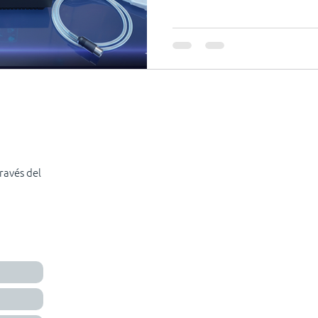
2040 su impacto igualará al d
global necesitamos replicar 
futuros que miren hacia ade
otra forma estaremos en ese 
deriva?
ravés del