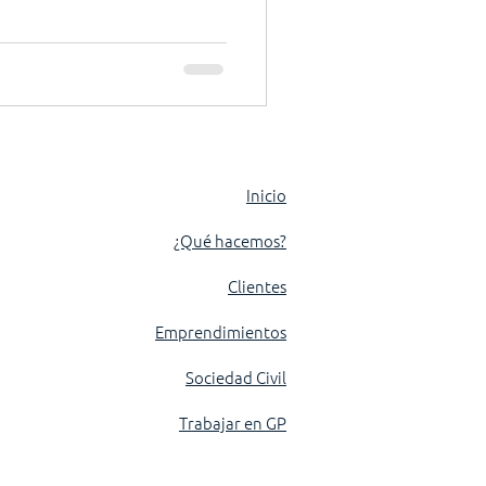
e la electricidad. Desde el Sur
estos espacios: comisiones de
lante con método. De una u
futuro. ¿Pertrechados o a la
Inicio
¿Qué hacemos?
Clientes
Emprendimientos
Sociedad Civil
Trabajar en GP