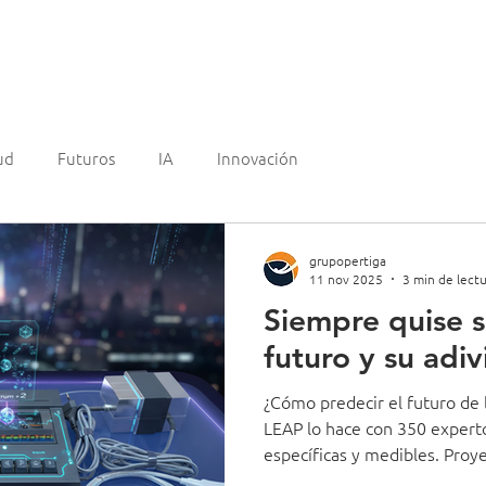
mos?
Experiencia
Clientes
¿Quienes somos?
Blo
ud
Futuros
IA
Innovación
grupopertiga
11 nov 2025
3 min de lectu
Siempre quise s
futuro y su adiv
¿Cómo predecir el futuro de l
LEAP lo hace con 350 exper
específicas y medibles. Proy
de horas laborales estarán as