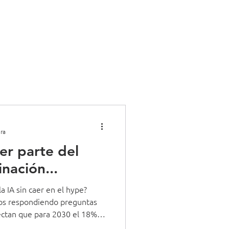
g
Más
ra
er parte del
inación...
a IA sin caer en el hype?
tos respondiendo preguntas
ectan que para 2030 el 18%
istidas por IA (hoy 2%), y para