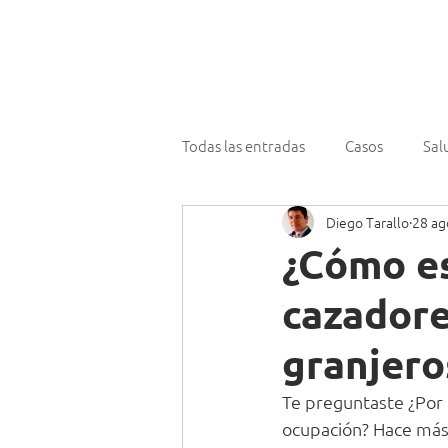
¿Qué hace
Todas las entradas
Casos
Sal
Diego Tarallo
28 ag
¿Cómo es
cazadore
granjero
Te preguntaste ¿Por 
ocupación? Hace más d