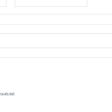
Solución en retos de
reorganización,
comunicación y mejora de
la experiencia SUR
ravés del