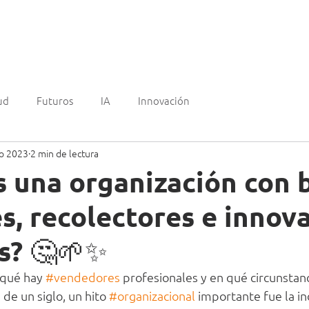
mos?
Experiencia
Clientes
¿Quienes somos?
Blo
ud
Futuros
IA
Innovación
o 2023
2 min de lectura
 una organización con 
s, recolectores e innov
s? 🤔🌱✨
qué hay 
#vendedores
 profesionales y en qué circunstanc
e un siglo, un hito 
#organizacional
 importante fue la in