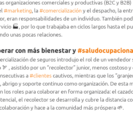
as organizaciones comerciales y productivas (B2C y B2B) 
el 
#marketing
, la 
#comercialización
 y el despacho, la entr
or, eran responsabilidades de un individuo. También pod
rvicio 🏭, por lo que trabajaba en ciclos largos hasta el p
endo unas pocas relaciones.
rar con más bienestar y 
#saludocupaciona
mercialización de seguros introdujo el rol de un vendedor 
🏹 , asistido por un “recolector” junior, menos costoso y
nsecutivas a 
#clientes
 cautivos, mientras que los “granje
, abrigo y soporte continuo como organización. De esta m
n los roles para colaborar en forma organizada: el cazado
encial, el recolector se desarrolla y cubre la distancia co
a colaboración y hace a la comunidad más próspera 🌱.