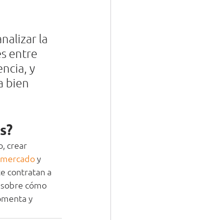
alizar la 
s entre 
ncia, y 
a bien 
s? 
, crear 
mercado
 y 
e contratan a 
 sobre cómo 
omenta y 