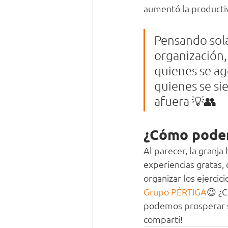
aumentó la productiv
Pensando sola
organización,
quienes se ago
quienes se si
afuera 💡👥
¿Cómo podem
Al parecer, la granja
experiencias gratas, d
organizar los ejercic
Grupo PÉRTIGA
😉 ¿
podemos prosperar si
compartí!