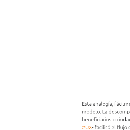
Esta analogía, fácilm
modelo. La descompos
beneficiarios o ciuda
#UX
- facilitó el flu