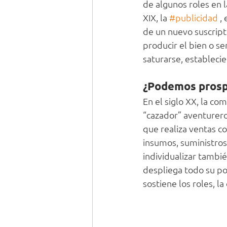
de algunos roles en l
XIX, la 
#publicidad
 , 
de un nuevo suscript
producir el bien o se
saturarse, estableci
¿Podemos prospe
En el siglo XX, la co
“cazador” aventurero 
que realiza ventas co
insumos, suministros
individualizar tambié
despliega todo su pot
sostiene los roles, l