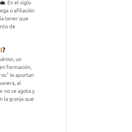
. En el siglo 
ega o afiliación 
ía tener que 
unto de 
l
?
sénior, un 
 en formación, 
ros” le aportan 
anera, al 
r no se agota y 
n la granja que 