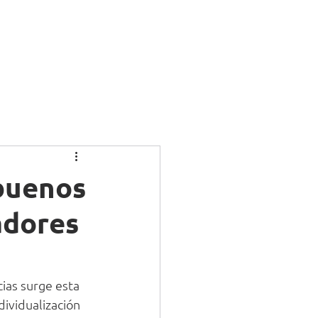
g
Más
buenos
adores
ias surge esta 
dividualización 