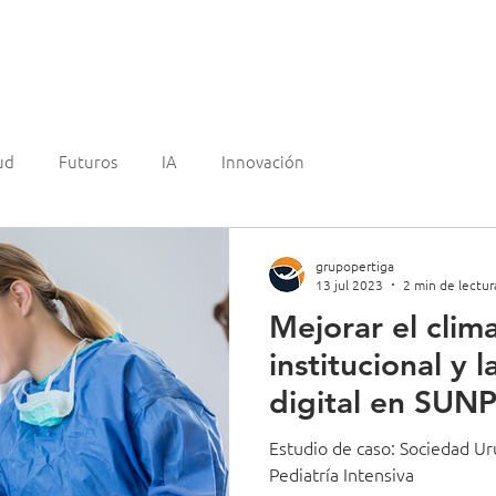
mos?
Experiencia
Clientes
¿Quienes somos?
Blo
ud
Futuros
IA
Innovación
grupopertiga
13 jul 2023
2 min de lectur
Mejorar el clima
institucional y 
digital en SUNP
Estudio de caso: Sociedad U
Pediatría Intensiva