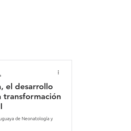
g
Más
a
, el desarrollo
la transformación
I
ruguaya de Neonatología y