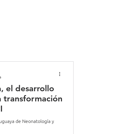
g
Más
a
, el desarrollo
la transformación
I
ruguaya de Neonatología y