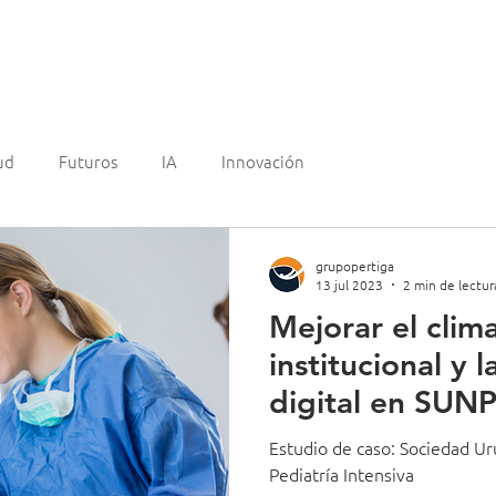
mos?
Experiencia
Clientes
¿Quienes somos?
Blo
ud
Futuros
IA
Innovación
grupopertiga
13 jul 2023
2 min de lectur
Mejorar el clima
institucional y 
digital en SUNP
Estudio de caso: Sociedad U
Pediatría Intensiva