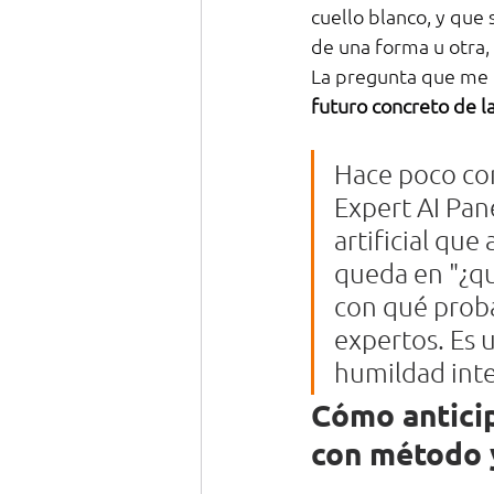
cuello blanco, y que 
de una forma u otra
La pregunta que me h
futuro concreto de la
Hace poco con
Expert AI Pane
artificial qu
queda en "¿qu
con qué proba
expertos. Es 
humildad inte
Cómo anticipa
con método y