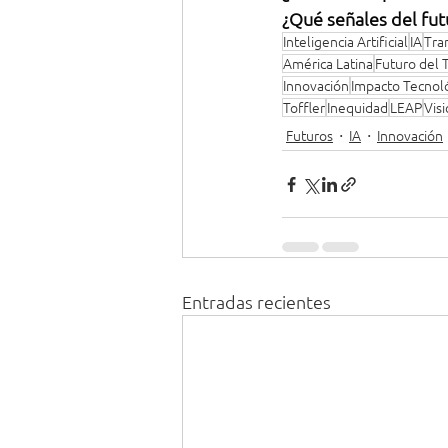
¿Qué señales del fut
Inteligencia Artificial
IA
Tra
América Latina
Futuro del 
Innovación
Impacto Tecnol
Toffler
Inequidad
LEAP
Visi
Futuros
IA
Innovación
Entradas recientes