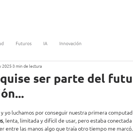
mos?
Experiencia
Clientes
¿Quienes somos?
Blo
ud
Futuros
IA
Innovación
v 2025
3 min de lectura
quise ser parte del futu
ón...
 y yo luchamos por conseguir nuestra primera computado
us
, lenta, limitada y difícil de usar, pero estaba conectada 
er entre las manos algo que traía otro tiempo me marcó.