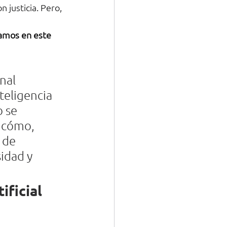
 justicia. Pero, 
amos en este 
nal 
teligencia 
 se 
 cómo, 
 de 
idad y 
ificial 