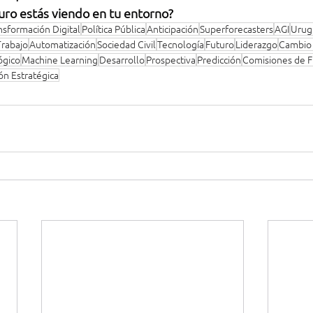
uro estás viendo en tu entorno?
nsformación Digital
Política Pública
Anticipación
Superforecasters
AGI
Urug
Trabajo
Automatización
Sociedad Civil
Tecnología
Futuro
Liderazgo
Cambio 
ógico
Machine Learning
Desarrollo
Prospectiva
Predicción
Comisiones de F
ón Estratégica