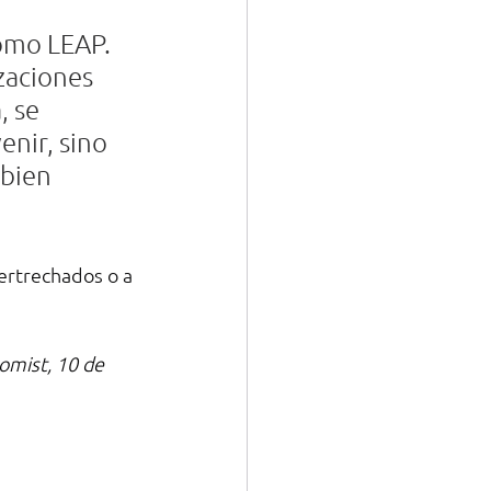
omo LEAP. 
zaciones 
, se 
nir, sino 
bien 
ertrechados o a 
omist, 10 de 