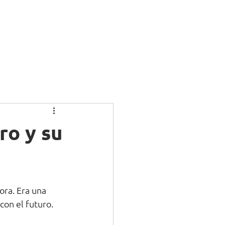
g
Más
ro y su
ra. Era una 
con el futuro. 