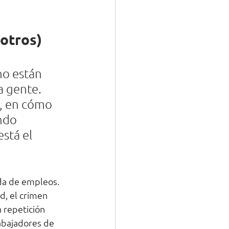
sotros)
no están 
a gente. 
, en cómo 
ndo 
stá el 
da de empleos. 
d, el crimen 
 repetición 
abajadores de 