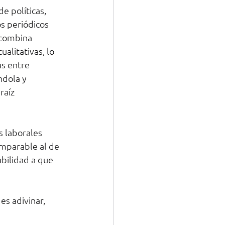
e políticas, 
s periódicos 
 combina 
alitativas, lo 
s entre 
ndola y 
raíz 
 laborales 
omparable al de 
abilidad a que 
s adivinar, 