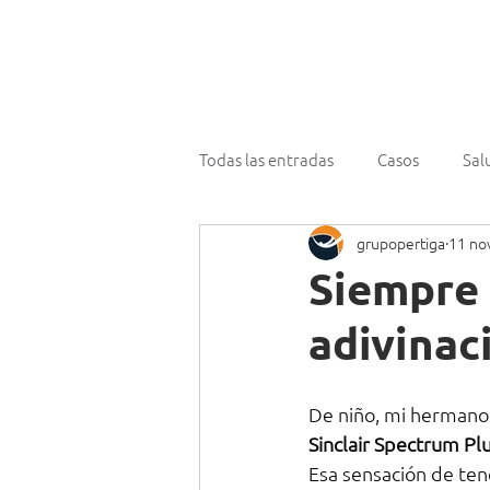
¿Qué hace
Todas las entradas
Casos
Sal
grupopertiga
11 no
Siempre 
adivinaci
De niño, mi hermano
Sinclair Spectrum Pl
Esa sensación de ten